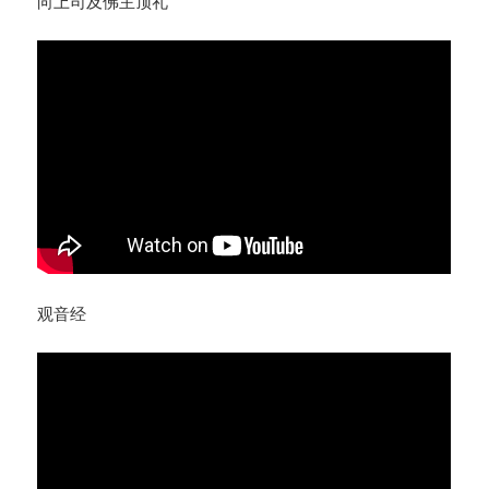
向上司及佛主顶礼
观音经