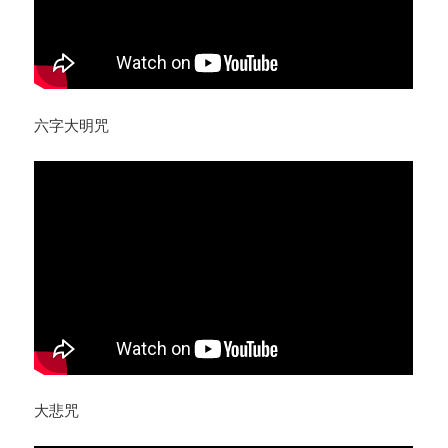
六字大明咒
大悲咒